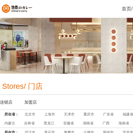
首页/
Stores/ 门店
连锁店
加盟店
所在省：
北京市
上海市
天津市
重庆市
广东省
福建
内蒙古
吉林省
黑龙江
安徽省
湖南省
广西
海南省
所在市：
武汉市
黄石市
襄樊市
十堰市
荆州市
宜昌