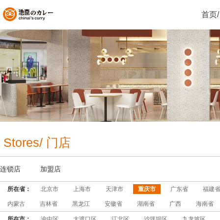
首页/
Stores/ 门店
连锁店
加盟店
所在省：
北京市
上海市
天津市
重庆市
广东省
福建
内蒙古
吉林省
黑龙江
安徽省
湖南省
广西
海南省
所在市：
渝中区
大渡口区
江北区
沙坪坝区
九龙坡区