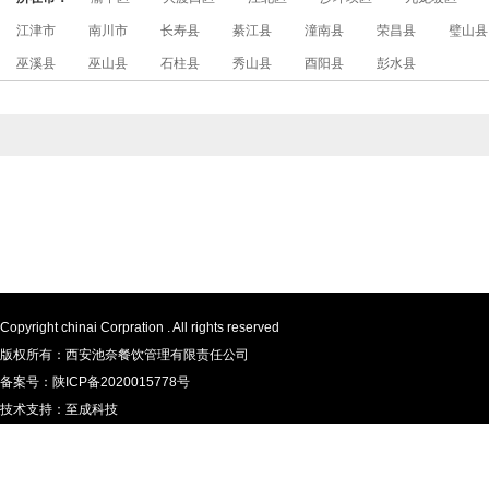
江津市
南川市
长寿县
綦江县
潼南县
荣昌县
璧山县
巫溪县
巫山县
石柱县
秀山县
酉阳县
彭水县
Copyright chinai Corpration . All rights reserved
版权所有：西安池奈餐饮管理有限责任公司
备案号：
陕ICP备2020015778号
技术支持：
至成科技